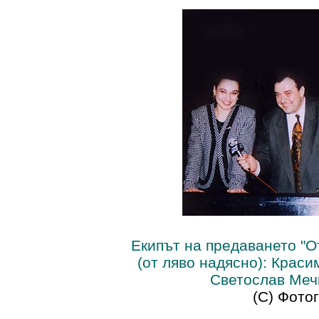
Екипът на предаването
"О
(от ляво надясно): Крас
Светослав Меч
(С) Фото