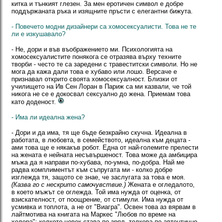
китка и тънкият глезен. За мен еротичен символ е добре
поддържаната ръка и изящните пръсти с елегантни бижута.
- Повечето модни дизайнери са хомосексуалисти. Това не те
ли е изкушавало?
- Не, дори и във въображението ми. Психологията на
хомосексуалистите понякога се отразява върху техните
творби - често те са заредени с травеститски символи. Но не
мога да кажа дали това е хубаво или лошо. Версаче е
признавал открито своята хомосексуалност. Близки от
училището на Ив Сен Лоран в Париж са ми казвали, че той
никога не се е докосвал сексуално до жена. Приемам това
като доденост.
- Има ли идеална жена?
- Дори и да има, тя ще бъде безкрайно скучна. Идеална в
работата, в любовта, в семейството, идеална към децата -
ами това ще е някакъв робот. Една от най-големите прелести
на жената е нейната несъвършеност. Това може да амбицира
мъжа да я направи по-хубава, по-умна, по-добра. Най ме
радва комплиментът към съпругата ми - колко добре
изглежда тя, защото се знае, че заслугата за това е моя.
(Казва го с нескрито самочувствие.)
Жената е огледалото,
в което мъжът се оглежда. Той има нужда от оценка, от
взискателност, от поощрение, от стимули. Има нужда от
усмивка и топлота, а не от "Виагра". Освен това аз вярвам в
лайтмотива на книгата на Маркес "Любов по време на
холера": колкото човек става по-зрял, толкова по-автентично