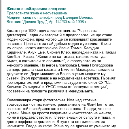
Жената е най-красива след секс
Прелестната жена е несъвършена
Модният спец по пантофи пред Валерия Велева.
Вестник "Дневен Труд", бр. 142/30 май 1998 г.
Когато през 1982 година излезе книгата "Чаровната
диктаторка", едва ли авторът й е предполагал, че ще стане
моден корифей, пред когото ще се изповядват красавиците
на света. Признат е за най-добрия моден журналист. Дъхьт
му спира, когато интервюира Ивана Тръмп, Клаудия
Кардинале, Анук Еме, Сириел Клер, наследничката на Наоми
Кембьл - Киара. "Жените не са такива, каквито искат да
бъдат, а каквито си ги спомняме", е формулата му за
женското обаяние. По негова препоръка Елена Поптодорова
си подстригала късо косата, а Емилия Масларова намалила
джувките си. Дори миинистьр Бонев оценил модните му
сьвети. Върл противник е на нормативната естетика. Пьрвият
преподавател, който предложи на студентите си от CУ "Св.
Климент Охридски" и УНСС серия oт "сексуални лекции",
посветени на половите различия в мениджмънта.
Колекционира стари фотографии. Има над стотина
вратоврьзки - от тях най-екстравагантна е на Жан-Пол Готие,
на която той е изобразен като жена с пола. Твьрди, че не е
суетен. Може да прости капризите и кокетството на жената,
но не и предателството й. Глезен вкьщи от сьпруга и тьща, и
двете перфектни домакини. В кухнята се грижи само за
напитките. Гледа на кафе. Жена му се дразни от умението му