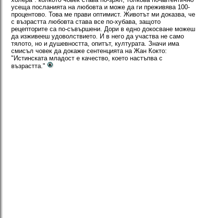
усеща посланията на любовта и може да ги преживява 100-
процентово. Това ме прави оптимист. Животът ми доказва, че
с възрастта любовта става все по-хубава, защото
рецепторите са по-съвършени. Дори в едно докосване можеш
да изживееш удоволствието. И в него да участва не само
тялото, но и душевността, опитът, културата. Значи има
смисъл човек да докаже сентенцията на Жан Кокто:
"Истинската младост е качество, което настъпва с
възрастта."