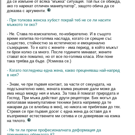
да се измъкне от всяка "мъжка" ситуация. Той пьк се обижда,
ако го нарекат отличен манипулатор", защото обича да се
доказва с аргументи.
- При толкова женска хубост покрай теб не се ли насити
мъжкото ти око?
- Не. Става по-взискателно, по-избирателно. И в същото
време изпитва по-голяма наслада, когато се срещне със
сьщество, стойностно за естетическо и емоционално
съзерцание. То е като с жените - има период, в който мъжът
ги брои колко са много. После годините минават, жените
стават все помалко, но от все по-голяма класа. Или поне
така трябва да бъде. (Усмихва се.)
- Когато погледнеш една жена, какво преценяваш най-напред
в нея?
- Знам, че при първия контакт, за части от секундата, на
подсъзнателно ниво, жената взима решение дали може да
има нещо между нея и мъжа. За това й помагат природата и
Господ. При мъжа действат други рецептори. Бих могъл да
използвам манипулативни техники (мога например да те
накарам да се влюбиш в мен), но никога не прибягвам до тях.
Стремя се при първия досег с една жена да оставя да я
възприемат естествените ми сетива и се доверявам на езика
на тялото.
- Не ти ли пречи професионалната деформация да
преценяваш облеклото й?