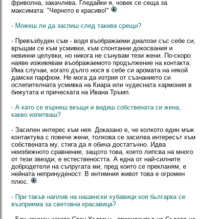
фриволна, закачлива. Гледайки я, човек се сеща за
максимата: "Черното е красиво!"
- Можеш ли да заспиш след такива срещи?
- Превъзбуден съм - водя въображаеми диалози със себе си,
връщам се към усмивки, към спонтанни докосвания и
невинни целувки, но никога не сънувам тези жени. По-скоро
наяве изживявам въображаемото продължение на контакта.
Има случаи, когато дълго нося в себе си аромата на някой
дамски парфюм. Не мога да изтрия от съзнанието си
ослепителната усмивка на Киара или чудесната хармония в
бижутата и прическата на Ивана Тръмп.
- А като се върнеш вкъщи и видиш собствената си жена,
какво изпитваш?
- Засилен интерес към нея. Доказано е, че колкото един мъж
контактува с повече жени, толкова се засилва интересът към
собствената му, стига да я обича достатъчно. Идва
неизбежното сравнение, защото това, което липсва на много
от тези звезди, е естествеността. А една от най-силните
добродетели на съпругата ми, пред които се прекланям, е
нейната непринуденост. В интимния живот това е огромен
плюс.
- При такъв наплив на нашенски хубавици коя бьлгарка се
възприема за световна красавица?