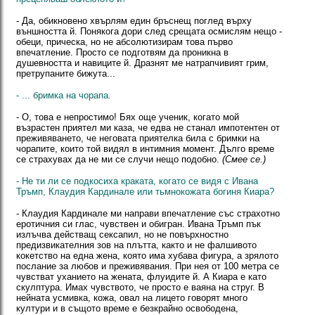
- Да, обикновено хвърлям един бръснещ поглед върху
външността й. Понякога дори след срещата осмислям нещо -
обеци, прическа, но не абсолютизирам това първо
впечатление. Просто се подготвям да проникна в
душевността и навиците й. Дразнят ме натрапчивият грим,
претрупаните бижута...
- ... бримка на чорапа.
- О, това е непростимо! Бях още ученик, когато мой
възрастен приятел ми каза, че едва не станал импотентен от
преживяването, че неговата приятелка била с бримки на
чорапите, които той видял в интимния момент. Дълго време
се страхувах да не ми се случи нещо подобно.
(Смее се.)
- Не ти ли се подкосиха краката, когато се видя с Ивана
Тръмп, Клаудия Кардинале или тьмнокожата богиня Киара?
- Клаудия Кардинале ми направи впечатление със страхотно
еротичния си глас, чувствен и обигран. Ивана Тръмп пък
излъчва действащ сексапил, но не повърхностно
предизвикателния зов на плътта, както и не фалшивото
кокетство на една жена, която има хубава фигура, а зрялото
послание за любов и преживявания. При нея от 100 метра се
чувстват уханието на жената, флуидите й. А Киара е като
скулптура. Имах чувството, че просто е ваяна на струг. В
нейната усмивка, кожа, овал на лицето говорят много
култури и в същото време е безкрайно освободена,