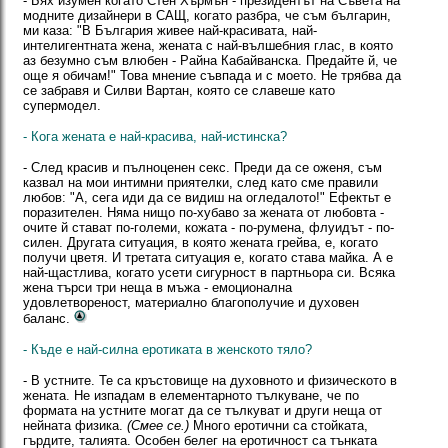
- Бях изумен когато Стен Хърмън - президентът на Съвета на
модните дизайнери в САЩ, когато разбра, че съм българин,
ми каза: "В България живее най-красивата, най-
интелигентната жена, жената с най-вълшебния глас, в която
аз безумно съм влюбен - Райна Кабайванска. Предайте й, че
още я обичам!" Това мнение съвпада и с моето. Не трябва да
се забравя и Силви Вартан, която се славеше като
супермодел.
- Кога жената е най-красива, най-истинска?
- След красив и пълноценен секс. Преди да се оженя, съм
казвал на мои интимни приятелки, след като сме правили
любов: "А, сега иди да се видиш на огледалото!" Ефектьт е
поразителен. Няма нищо по-хубаво за жената от любовта -
очите й стават по-големи, кожата - по-румена, флуидът - по-
силен. Другата ситуация, в която жената грейва, е, когато
получи цветя. И третата ситуация е, когато става майка. А е
най-щастлива, когато усети сигурност в партньора си. Всяка
жена търси три неща в мъжа - емоционална
удовлетвореност, материално благополучие и духовен
баланс.
- Къде е най-силна еротиката в женското тяло?
- В устните. Те са кръстовище на духовното и физическото в
жената. Не изпадам в елементарното тълкуване, че по
формата на устните могат да се тълкуват и други неща от
нейната физика.
(Смее се.)
Много еротични са стойката,
гърдите, талията. Особен белег на еротичност са тънката