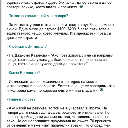
единствената страна, където бих искал да се върна и да се
повтори всичко, което видях и преживях.
- За какво харчите най-много пари?
- За интелектуални стоки, за книги, които в чужбина са много
скъпи. Една може да струва $100, $200. Често пъти това е
единственото нещо, което купувам. И видеокасети. Това са
двете ми страсти.
- Любимата Ви мисъл?
- На Джакомо Казанова - "Ако през живота си не си направил
нещо, което заслужава да бъде описано, то поне напиши
нещо, което си заслужава да бъде прочетено".
- Какво Ви ласкае?
- Истинският искрен комплимент по адрес на моите
интелектуални способности. Естествено ще се зарадвам, ако
някоя жена каже, че харесва очите ми или гласа ми.
- Ревнив ли сте?
- Ако някой не ревнува, то той не е участвал в играта. Не
говоря да го показваш, а за вътрешното ти изживяване. Но
все пак трябва да си даваме сметка, че живеем в края на
века. Че социологичните проучвания не лъжат. 70 процента
от семейните мъже имат паралелни връзки. Но според мен