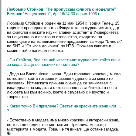
Любомир Стойков: "Не пропускам флирта с моделите"
Вестник "Нощен живот", бр. 16/24-30 април 1996 г.
Любомир Стойков е роден на 11 май 1954 г., зодия Телец. 15
години е преподавател във Факултета по журналистика, д-р
на филологическите науки, главен асистент в Университета
за национално и световно стопанство, създател на
концепциите на телевизионните предавания за мода "Блясък"
по БНТ и "От игла до конец" по НТВ. Обожава книгите и
самият той е написал няколко.
- Г-н Стойков, Вие сте най-известният журналист, който пише
за мода. Защо се насочихте към това?
- Дядо ми Васил беше шивач. Един първичен човечец, много
естествен, който готвеше и шиеше чудесно и аз много го
уважавах. Истинската причина обаче да се занимавам с
изследване на модата и с отразяване на събитията в нея е
любовта ми към всичко, което е свързано с изкуство и
творчество.
- Какво точно Ви привлече? Светът на красивите жени или …
?
- Естествено в модата има много красиви и интересни жени,
но това не е единственият мотив. Привлича ме също
мистерията в модата. Това, че тя винаги ще остане загадка.