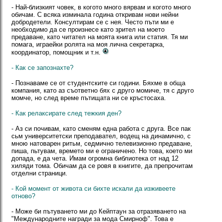
- Най-близкият човек, в когото много вярвам и когото много
обичам. С всяка изминала година откривам нови нейни
добродетели. Консултирам се с нея. Често пъти ми е
необходимо да се произнесе като зрител на моето
предаване, като читател на моята книга или статия. Тя ми
помага, играейки ролята на моя лична секретарка,
координатор, помощник и т.н.
- Как се запознахте?
- Познаваме се от студентските си години. Бяхме в обща
компания, като аз съответно бях с друго момиче, тя с друго
момче, но след време пътищата ни се кръстосаха.
- Как релаксирате след тежкия ден?
- Аз си почивам, като сменям една работа с друга. Все пак
сьм университетски преподавател, водещ на динамично, с
мною натоварен ритьм, седмично телевизионно предаване,
пиша, пьтувам, времето ми е ограничено. Но това, което ми
допада, е да чета. Имам огромна библиотека от над 12
хиляди тома. Обичам да се ровя в книгите, да препрочитам
отделни страници.
- Кой момент от живота си бихте искали да изживеете
отново?
- Може би пътуването ми до Кейптаун за отразяването на
"Международните награди за мода Смирноф". Това е