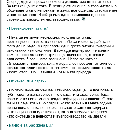
Според други - прекалено много демонстрирам начетеност.
За мен също не е така. В редица отношения, в това число и в
общуването си с непознатите жени, все още съм стеснителен
и притеснителен. Изобщо има едно разминаване, но се
стремя да преодолея несъвършенствата.
- Претенциозен ли сте?
- Нека да не звучи нескромно, но след като сьм
претенциозен, взискателен към себе си и своята работа не
мога да не бъда. Аз прилагам едни доста високи критерии и
изисквания към околните. Държа да подчертая, че винаги
сьм склонен да извиня три неща: наивността, страха и
алчността. Човек няма засищане. Непрекъснато се
сблъсквам с примери, когато хората се провалят от алчност,
правят фатални грешки от лакомия, от невъзможността да
кажат "стоп". Но… такава е човешката природа.
-
От какво Ви е страх?
- По отношение на жените и тяхното бъдеще. Те все повече
губят своята женственост. Не стават и мъжествени. Това
ново състояние е много неидентифицирано и опасно. Страх
ме и за съдбата на България, която всяка измината година
прави нова стъпка по посока на своето самоликвидиране -
като национална идентичност, като икономическа цялост,
като система за ценности и възпроизводство на идеали.
-
Какво е за Вас жена Ви?