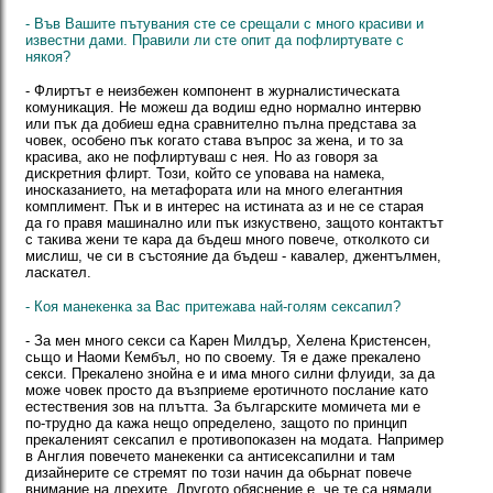
- Във Вашите пътувания сте се срещали с много красиви и
известни дами. Правили ли сте опит да пофлиртувате с
някоя?
- Флиртът е неизбежен компонент в журналистическата
комуникация. Не можеш да водиш едно нормално интервю
или пък да добиеш една сравнително пълна представа за
човек, особено пък когато става въпрос за жена, и то за
красива, ако не пофлиртуваш с нея. Но аз говоря за
дискретния флирт. Този, който се уповава на намека,
иносказанието, на метафората или на много елегантния
комплимент. Пък и в интерес на истината аз и не се старая
да го правя машинално или пък изкуствено, защото контактът
с такива жени те кара да бъдеш много повече, отколкото си
мислиш, че си в състояние да бъдеш - кавалер, джентълмен,
ласкател.
- Коя манекенка за Вас притежава най-голям сексапил?
- За мен много секси са Карен Милдър, Хелена Кристенсен,
сьщо и Наоми Кембъл, но по своему. Тя е даже прекалено
секси. Прекалено знойна е и има много силни флуиди, за да
може човек просто да възприеме еротичното послание като
естествения зов на плътта. За българските момичета ми е
по-трудно да кажа нещо определено, защото по принцип
прекаленият сексапил е противопоказен на модата. Например
в Англия повечето манекенки са антисексапилни и там
дизайнерите се стремят по този начин да обьрнат повече
внимание на дрехите. Другото обяснение е, че те са нямали