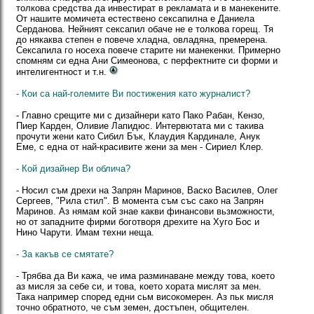
толкова средства да инвестират в рекламата и в манекените.
От нашите момичета естествено сексапилна е Даниела
Серданова. Нейният сексапил обаче не е толкова горещ. Тя
до някаква степен е повече хладна, овладяна, премерена.
Сексапила го носеха повече старите ни манекенки. Примерно
спомням си една Ани Симеонова, с перфектните си форми и
интелигентност и т.н.
- Кои са най-големите Ви постижения като журналист?
- Главно срещите ми с дизайнери като Пако Рабан, Кензо,
Пиер Карден, Оливие Лапидюс. Интервютата ми с такива
прочути жени като Сибил Бък, Клаудия Кардинале, Анук
Еме, с една от най-красивите жени за мен - Сириел Клер.
- Кой дизайнер Ви облича?
- Носил съм дрехи на Запрян Маринов, Васко Василев, Олег
Сергеев, "Рила стил". В момента съм със сако на Запрян
Маринов. Аз нямам кой знае какви финансови вьзможности,
но от западните фирми боготворя дрехите на Хуго Бос и
Нино Чарути. Имам техни неща.
- За какъв се смятате?
- Трябва да Ви кажа, че има разминаване между това, което
аз мисля за себе си, и това, което хората мислят за мен.
Така например според едни сьм високомерен. Аз пьк мисля
точно обратното, че съм земен, достъпен, общителен.