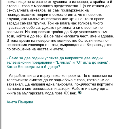
няма нищо по-страшно от духовната изневяра, а крайната й
степен - това е моралното предателство. Що се отнася до
сексуалната изневяра, аз съм привърженик на
господстващите теории в сексологията, че в повечето
случаи, ако мъжът изневерява или кръшне, то го прави
заради самата тръпка. Той не влага чак толкова много
чувства от себе си. Докато при жената си е все пак по-
различно. Но над всичко трябва да бьде уважението към
този, който е до теб. Да се пази неговата чест, име и здраве.
B това време на невероятно количество болести няма по-
непростима изневяра от тази, сьпроводена с безразсьдство
по отношение на честта и името.
- Само за две години успяхте да направите две модни
телевизионни предавания - "Блясък" и "От игла до конец".
Квкво Ви предстои в бъдеще?
- Аз работя винаги върху няколко проекта. По отношение на
телевизията смятам да се задьлбоча с това, което сьм се
захванал. Да направя една панорама, по-цялостни портрети
на наши и световноизвестни автори. Работя и върху една
книга за българската мода през ХХ век.
Анета Пандева