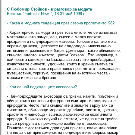
С Любомир Стойков - в разговор за модата
Вестник "Fortnight News", 18-31 май 1998 г.
- Каква е модната тенденция през сезона пролет-лито '98?
- Характерното за модата през това лято е, че се използват
материали като памук, лен, смеси с малко вискоза,
прозрачни и полупрозрачни материи. Тоновете са, ако мога
образно да кажа, цветовете на сладоледа - максимално
интензивни, разноцветни багри. Доминират, както обикновено,
синьото, бялото, жълтото, цветьт "сахара". Ето например, в
най-новата колекция на Ескада за това лято преобладават
изчистените силуети, удобните, които в крайна сметка са
свързани с това, което прави човек през лятото - релаксация,
пътешестиия, туризъм, посещения на екзотични места -
морски и океански брегове.
- Кои са най-подходящите аксесоари?
- Най-подходящите аксесоари са гривни, накити, пръстени и
обици, които цветово и фигурално имитират и флиртуват с
природата. Често пъти символите и знаците върху тях са
животните, обитаващи морските дълбини, листата, цветята,
храстите и най-общо - всичко, характерно за екзотичната
природа. В никакъв случай не смятам, че една жена трябва
да се претрупва с прекомерно изобилие от аксесоари.
Понякога е достатъчен дори един прьстен, колие или обици.
Лично аз съм привърженик на по-дискретните форми, макар