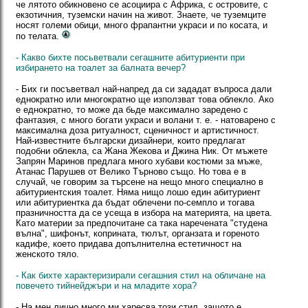
че лятото обикновено се асоциира с Африка, с островите, с
екзотичния, туземски начин на живот. Знаете, че туземците
носят големи обици, много фрапантни украси и по косата, и
по телата.
- Какво бихте посьветвали сегашните абитуриенти при
избирането на тоалет за балната вечер?
- Бих ги посъветвал най-напред да си зададат въпроса дали
еднократно или многократно ще използват това облекло. Ако
е еднократно, то може да бьде максимално заредено с
фантазия, с много богати украси и волани т. е. - натоварено с
максимална доза ритуалност, сценичност и артистичност.
Най-известните български дизайнери, които предлагат
подобни облекла, са Жана Жекова и Джина Ник. От мъжете
Запрян Маринов предлага много хубави костюми за мъже,
Атанас Парушев от Велико Търново също. Но това е в
случай, че говорим за търсене на нещо много специално в
абитуриентския тоалет. Няма нищо лошо един абитуриент
или абитуриентка да бъдат облечени по-семпло и тогава
празничността да се усеща в избора на материята, на цвета.
Като материи за предпочитане са така наречената "студена
вълна", шифонът, коприната, тюлът, органзата и гореното
кадифе, което придава допълнителна естетичност на
женското тяло.
- Как бихте характеризирали сегашния стил на обличане на
повечето тийнейджъри и на младите хора?
- На мен лично много ми харесва този стил, защото е