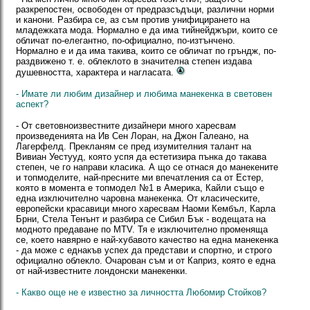
разкрепостен, освободен от предразсъдъци, различни норми
и канони. Разбира се, аз съм против унифицирането на
младежката мода. Нормално е да има тийнейджъри, които се
обличат по-елегантно, по-официално, по-изтънчено.
Нормално е и да има такива, които се обличат по гръндж, по-
раздвижено т. е. облеклото в значителна степен издава
душевността, характера и нагласата.
- Имате ли любим дизайнер и любима манекенка в световен
аспект?
- От световноизвестните дизайнери много харесвам
произведенията на Ив Сен Лоран, на Джон Галеано, на
Лагерфелд. Прекланям се пред изумителния талант на
Вивиан Уестууд, която успя да естетизира пънка до такава
степен, че го направи класика. А що се отнася до манекените
и топмоделите, най-пресните ми впечатления са от Естер,
която в момента е топмодел №1 в Америка, Кайли също е
една изключително чаровна манекенка. От класическите,
европейски красавици много харесвам Наоми Кембъл, Карла
Брни, Стела Тенънт и разбира се Сибил Бък - водещата на
модното предаване по MTV. Тя е изключително променяща
се, което навярно е най-хубавото качество на една манекенка
- да може с еднакъв успех да представи и спортно, и строго
официално облекло. Очарован съм и от Каприз, която е една
от най-известните лондонски манекенки.
- Какво още не е известно за личността Любомир Стойков?