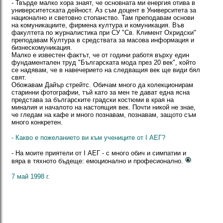
- Твърде малко хора знаят, че основната ми енергия отива в
университетската дейност. Аз съм доцент в Университета за
национално и световно стопанство. Там преподавам основи
на комуникациите, фирмена култура и комуникация. Във
факултета по журналистика при СУ "Св. Климент Охридски"
преподавам Култура в средствата за масова информация и
бизнескомуникация.
Малко е известен фактът, че от години работя върху един
фундаментален труд "Българската мода през 20 век", който
се надявам, че в навечерието на следващия век ще види бял
свят.
Обожавам Дайър стрейтс. Обичам много да колекционирам
старинни фотографии, тъй като за мен те дават една ясна
представа за българските градски костюми в края на
миналия и началото на настоящия век. Почти никой не знае,
че гледам на кафе и много познавам, познавам, защото съм
много конкретен.
- Какво е пожеланието ви към учениците от I АЕГ?
- На моите приятели от I АЕГ - с много обич и симпатии и
вяра в тяхното бъдеще: емоционално и професионално.
7 май 1998 г.