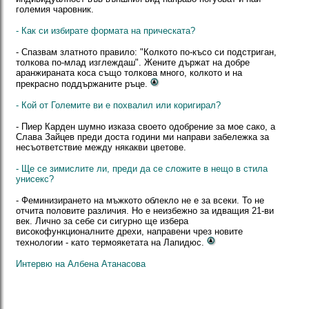
големия чаровник.
- Как си избирате формата на прическата?
- Спазвам златното правило: "Колкото по-късо си подстриган,
толкова по-млад изглеждаш". Жените държат на добре
аранжираната коса също толкова много, колкото и на
прекрасно поддържаните ръце.
- Кой от Големите ви е похвалил или коригирал?
- Пиер Карден шумно изказа своето одобрение за мое сако, а
Слава Зайцев преди доста години ми направи забележка за
несъответствие между някакви цветове.
- Ще се зимислите ли, преди да се сложите в нещо в стила
унисекс?
- Феминизирането на мъжкото облекло не е за всеки. То не
отчита половите различия. Но е неизбежно за идващия 21-ви
век. Лично за себе си сигурно ще избера
високофункционалните дрехи, направени чрез новите
технологии - като термоякетата на Лапидюс.
Интервю на Албена Атанасова