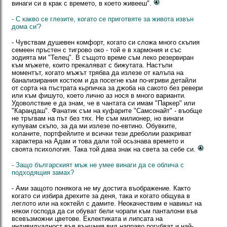
винаги си в крак с времето, в което живееш".
- С какво се глезите, когато се приготвяте за живота извън
дома си'?
- Чувствам душевен комфорт, когато си сложа много скъпия
семеен пръстен с тигрово око - той е в хармония и със
зодията ми "Телец". В същото време съм леко резервиран
към мъжете, които прекаляват с бижутата. Настъпи
моментът, когато мъжът трябва да излезе от калъпа на
банализирания костюм и да посегне към по-игриви детайли
от сорта на пъстрата кьрпичка за джоба на сакото без ревери
или към фишуто, което лично аз нося в много варианти.
Удоволствие е да знам, че в чантата си имам "Паркер" или
"Карандаш". Фанатик съм на куфарите "Самсонайт" - въобще
не тръгвам на път без тях. Не съм милионер, но винаги
купувам скъпо, за да ми излезе по-евтино. Обувките,
коланите, портфейлите и всички тези дреболии разкриват
характера на Адам и това дали той осьзнава времето и
своята психология. Така той дава знак на света за себе си.
- Защо българският мъж не умее винаги да се облича с
подходящия замах?
- Ами защото понякога не му достига въображение. Както
когато си избира дрехите за деня, така и когато общува в
леглото или на коктейл с дамите. Неокачествим е навикьт на
някои господа да си обуват бели чорапи към панталони във
всевъзможни цветове. Еклектиката и липсата на
индивидуалност във външния вид направо погубват и най-