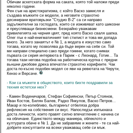
Обичам аскетската форма на саката, която той наложи преди
няколко години.
Фен съм на аристократизма, с който Васко замисля и
създава мъжките си модели, а неговите страхотно
десинирани вратоврьзки "Студио В-2" са си направо
задължителни за господата, които се изживяват като шикозни
и преуспяващи бизнесмени. Безкрайно уважавам
привилегията на черния цвят, пред която Васко сваля шапка.
Олег пък е най-енигматичният тип стилист и това ми допада
много. За него занаятът е № 1, а модата е изкуство само
тогава, когато му позволява да бъде верен на себе си. Той
ми направи специално сако преди гоиини, когато снимах
първата си серия интервюта в Париж - с Леонард, Готие... Та
тогава тази негова подобна на работническа куртка с предни
вьншни джобове дреха впечатли страхотно корифеите. Чак
доста по-късно подобен модел се яви на ревютата на Черути,
Кензо и Версаче.
- Кои са мъжете в обществото, които бихте поздравили за
техния естетски нюх?
- Камен Воденичаров, Стефан Софиянски, Петьр Стоянов,
Иван Костов, Билян Балев, Радко Янкулов, Васко Петров...
Макар и по-колебливо, бьлгаринът отбеляза добра
рефлексия на собствения си вкус. Напоследък изпъкнаха
доста личности, които правят силно впечатление с начина си
на обличане. Единството между маниера, облеклото и
културата обаче е № 1. Да не забравяме и жените - те са най-
добрите консултанти на всеки уважаващ себе си мъж.