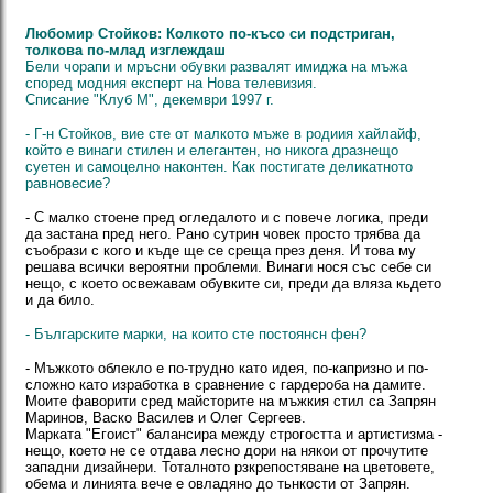
Любомир Стойков: Колкото по-късо си подстриган,
толкова по-млад изглеждаш
Бели чорапи и мръсни обувки развалят имиджа на мъжа
според модния експерт на Нова телевизия.
Списание "Клуб М", декември 1997 г.
- Г-н Стойков, вие сте от малкото мъже в родиия хайлайф,
който е винаги стилен и елегантен, но никога дразнещо
суетен и самоцелно наконтен. Как постигате деликатното
равновесие?
- С малко стоене пред огледалото и с повече логика, преди
да застана пред него. Рано сутрин човек просто трябва да
съобрази с кого и къде ще се среща през деня. И това му
решава всички вероятни проблеми. Винаги нося със себе си
нещо, с което освежавам обувките си, преди да вляза кьдето
и да било.
- Българските марки, на които сте постоянсн фен?
- Мъжкото облекло е по-трудно като идея, по-капризно и по-
сложно като изработка в сравнение с гардероба на дамите.
Моите фаворити сред майсторите на мъжкия стил са Запрян
Маринов, Васко Василев и Олег Сергеев.
Марката "Егоист" балансира между строгостта и артистизма -
нещо, което не се отдава лесно дори на някои от прочутите
западни дизайнери. Тоталното рзкрепостяване на цветовете,
обема и линията вече е овладяно до тьнкости от Запрян.