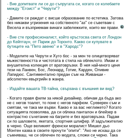
- Вие допитвате ли се до съпругата си, когато се колебаете
между "Егоист" и "Черути"?
- Дамите се раждат с висше образование по естетика. Затова
без никакви угризения на собственото "аз" се съветвам с
Весела и възприемам винаги забележките, които ми прави.
- Вие сте професионалист, който кръстосва света от Лондон
до Кейптаун, от Париж до Торонто. Какво си купувате в
бутиците на "Пето авеню" и в "Хародс"?
- Моделите на Черути и Хуго бoc - за мен те олицетворяват
мьжествеността и чистотата в стила на облеклото. Имам и
внушителна колекция от вратовръзки. В нея най-много ценя
тези на Ланвен, Бос, Леонард, Готие, Карден, Оливие
Лапидюс. Сантиментално предан съм на Живанши -
абсолютен евьргрийн в жанра.
- Издайте вашата ТВ-тайна, свързана с външния ви вид?
- Когато правя филм за някой дизайнер, обичам да бъда ако
не с негов тоалет, то поне с негов парфюм. Суеверен съм и
смятам, че така ми върви. Какво е за вас неглижето? Когато
ситуацията позволява, да си облека панталон и блейзер в
контрастно съчетание на багрите и без вратовръзка. Падам
си по шаловете, якетата, спортния шлифер. И задължителио
в черно. Още великият френски моралист Мишел дьо
Монтен казва в своите прочути "опити": "Ако не искаш да се
съмняваш, че си облечен по модата, сложи си черно. Така