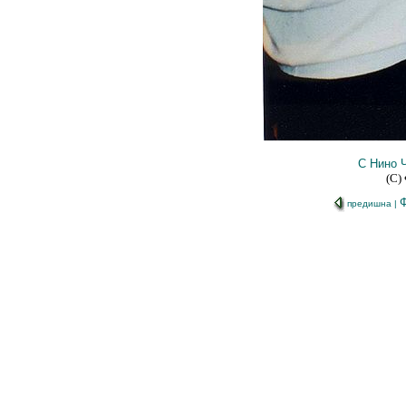
С Нино Ч
(С)
Ф
предишна
|